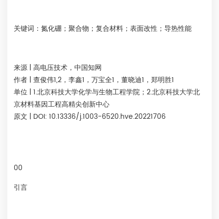
关键词：
氮化硼；聚合物；复合材料；表面改性；导热性能
来源 |
高电压技术，中国知网
作者 |
查俊伟1,2，李鑫1，万宝全1，董晓迪1，郑明胜1
单位
| 1.北京科技大学化学与生物工程学院；2.北京科技大学北
京材料基因工程高精尖创新中心
原文 |
DOI: 10.13336/j.1003-6520.hve.20221706
00
引言