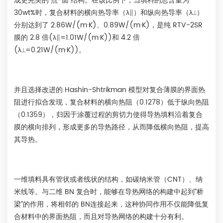
成更完美的“点-面”结构。在该比例下，当填料的总含量为
30wt%时，复合材料的横向热导率（λ∥）和纵向热导率（λ⟂）
分别达到了 2.86W/(m·K)、0.89W/(m·K)，是纯 RTV-2SR
膜的 2.8 倍(λ∥=1.01W/(m·K))和 4.2 倍
(λ⟂=0.21W/(m·K))。
并且选择改进的 Hashin-Shtrikman 模型对复合薄膜的界面热
阻进行拟合发现，复合材料的横向热阻（0.1278）低于纵向热阻
（0.1359），归因于涂覆过程的剪切力使得导热填料沿着复合
膜的横向排列，形成更多的导热路径，从而降低横向热阻，提高
其导热。
一维填料具有管状或者线状的结构，如碳纳米管（CNT）、纳
米线等。与二维 BN 复合时，能够在导热网络的构建中起到“桥
梁”的作用，将相邻的 BN连接起来，这种协同作用不仅能降低复
合材料中的界面热阻，而且对导热网络的构建十分有利。