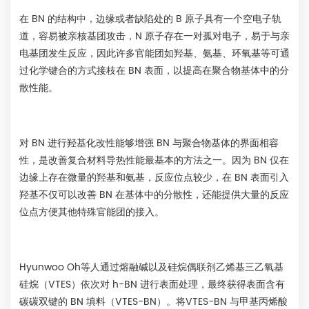
在 BN 的结构中，边缘或者缺陷处的 B 原子具有一个空电子轨
道，容易被亲核基团攻击，N 原子存在一对孤对电子，易于与亲
电基团发生反应，因此许多官能团如羟基、氨基、环氧基等可通
过化学键合的方式接枝在 BN 表面，以提高在聚合物基体中的分
散性能。
对 BN 进行羟基化改性能够增强 BN 与聚合物基体的界面相容
性，是改善复合材料导热性能最基本的方法之一。因为 BN 仅在
边缘上存在微量的羟基和氨基，反应位点较少，在 BN 表面引入
羟基不仅可以改善 BN 在基体中的分散性，还能提供大量的反应
位点方便其他特殊官能团的接入。
Hyunwoo Oh等人通过熔融碱以及硅烷偶联剂乙烯基三乙氧基
硅烷（VTES）依次对 h-BN 进行表面处理，最终获得表面含有
碳碳双键的 BN 填料（VTES-BN）。将VTES-BN 与甲基丙烯酸