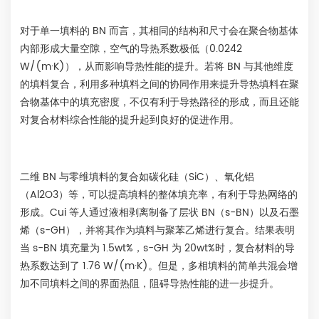
对于单一填料的 BN 而言，其相同的结构和尺寸会在聚合物基体
内部形成大量空隙，空气的导热系数极低（0.0242
W/(m·K)），从而影响导热性能的提升。若将 BN 与其他维度
的填料复合，利用多种填料之间的协同作用来提升导热填料在聚
合物基体中的填充密度，不仅有利于导热路径的形成，而且还能
对复合材料综合性能的提升起到良好的促进作用。
二维 BN 与零维填料的复合如碳化硅（SiC）、氧化铝
（Al2O3）等，可以提高填料的整体填充率，有利于导热网络的
形成。Cui 等人通过液相剥离制备了层状 BN（s-BN）以及石墨
烯（s-GH），并将其作为填料与聚苯乙烯进行复合。结果表明
当 s-BN 填充量为 1.5wt%，s-GH 为 20wt%时，复合材料的导
热系数达到了 1.76 W/(m·K)。但是，多相填料的简单共混会增
加不同填料之间的界面热阻，阻碍导热性能的进一步提升。