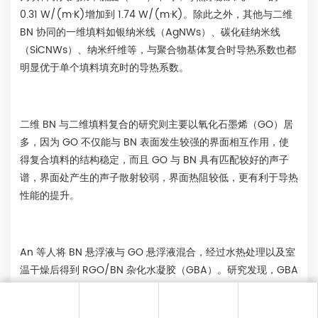
0.31 W/(m·K)增加到 1.74 W/(m·K)。除此之外，其他与二维
BN 协同的一维填料如银纳米线（AgNWs）、碳化硅纳米线
（SiCNWs）、纳米纤维等，与聚合物基体复合时导热系数也都
明显优于单个填料填充时的导热系数。
二维 BN 与二维填料复合的研究则主要以氧化石墨烯（GO）居
多，因为 GO 不仅能与 BN 表面发生较强的界面相互作用，使
得复合填料的结构稳定，而且 GO 与 BN 具有匹配较好的声子
谱，界面处产生的声子散射较弱，界面热阻较低，更有利于导热
性能的提升。
An 等人将 BN 悬浮液与 GO 悬浮液混合，经过水热处理以及室
温干燥后得到 RGO/BN 杂化水凝胶（GBA）。研究发现，GBA
具有高度各向异性的结构，片与片之间形成连续的导热路径，有
助于减少界面处的声子散射。经测试发现复合材料的导热系数最
：0533-7881789
崔经理：13370672632
于经理：13853217050