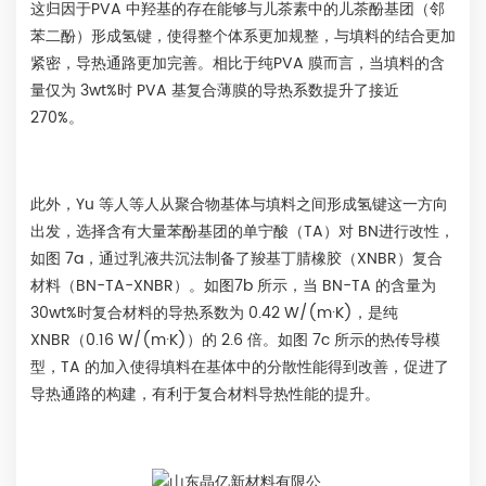
这归因于PVA 中羟基的存在能够与儿茶素中的儿茶酚基团（邻
苯二酚）形成氢键，使得整个体系更加规整，与填料的结合更加
紧密，导热通路更加完善。相比于纯PVA 膜而言，当填料的含
量仅为 3wt%时 PVA 基复合薄膜的导热系数提升了接近
270%。
此外，Yu 等人等人从聚合物基体与填料之间形成氢键这一方向
出发，选择含有大量苯酚基团的单宁酸（TA）对 BN进行改性，
如图 7a，通过乳液共沉法制备了羧基丁腈橡胶（XNBR）复合
材料（BN-TA-XNBR）。如图7b 所示，当 BN-TA 的含量为
30wt%时复合材料的导热系数为 0.42 W/(m·K)，是纯
XNBR（0.16 W/(m·K)）的 2.6 倍。如图 7c 所示的热传导模
型，TA 的加入使得填料在基体中的分散性能得到改善，促进了
导热通路的构建，有利于复合材料导热性能的提升。