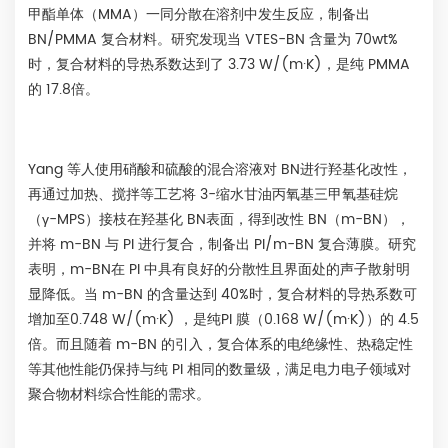
甲酯单体（MMA）一同分散在溶剂中发生反应，制备出
BN/PMMA 复合材料。研究发现当 VTES-BN 含量为 70wt%
时，复合材料的导热系数达到了 3.73 W/(m·K)，是纯 PMMA
的 17.8倍。
Yang 等人使用硝酸和硫酸的混合溶液对 BN进行羟基化改性，
再通过加热、搅拌等工艺将 3-缩水甘油丙氧基三甲氧基硅烷
（γ-MPS）接枝在羟基化 BN表面，得到改性 BN（m-BN），
并将 m-BN 与 PI 进行复合，制备出 PI/m-BN 复合薄膜。研究
表明，m-BN在 PI 中具有良好的分散性且界面处的声子散射明
显降低。当 m-BN 的含量达到 40%时，复合材料的导热系数可
增加至0.748 W/(m·K) ，是纯PI 膜（0.168 W/(m·K)）的 4.5
倍。而且随着 m-BN 的引入，复合体系的电绝缘性、热稳定性
等其他性能仍保持与纯 PI 相同的数量级，满足电力电子领域对
聚合物材料综合性能的需求。